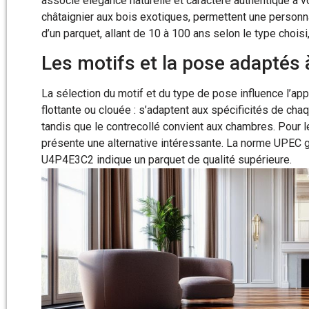
associe élégance naturelle et caractère authentique à v
châtaignier aux bois exotiques, permettent une personn
d’un parquet, allant de 10 à 100 ans selon le type chois
Les motifs et la pose adaptés
La sélection du motif et du type de pose influence l’app
flottante ou clouée : s’adaptent aux spécificités de ch
tandis que le contrecollé convient aux chambres. Pour l
présente une alternative intéressante. La norme UPEC gu
U4P4E3C2 indique un parquet de qualité supérieure.